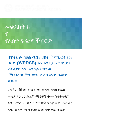
መልእክት ከ
የ
የአስተዳዳሪዎች ቦርድ
በዋተርሉ ክልል ዲስትሪክት ትምህርት ቤት
ቦርድ (WRDSB) እና እንዲሁም በነቃ፣
የተለያየ እና ጠንካራ በሆነው
ማህበረሰባችን ውስጥ አስደናቂ ዓመት
ነበር።
የኮቪድ-19 ወረርሽኝ ወረርሽኝ ካስከተለው
ተጽእኖ እና አድራሻ ማገገማችንን ስንቀጥል፣
እንደ ሥርዓት ባለው ግቦቻችን ላይ እናተኩራለን
እንዲሁም በዲስትሪክቱ ውስጥ ያሉ ሁሉም