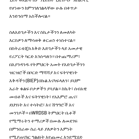
የሆነውን ከምንገለገልላቸው ሁሉ በቀጥታ
እንድንሰማ አስችሎናል።
ስለእድገታችን እና ስኬታችንን ለመለካት
እርስዎን ለማሳወቅ ቆርጠን ተነስተናል።
በስትራቴጂክ እቅድ እድገታችን ላይ አመታዊ
የሪፖርት ካርድ እንሰጣለን። በተጨማሪም፣
በእያንዳንዱ የትምህርት አመት የእድገታችንን
ዝርዝሮች በቦርድ ማሻሻያ እና ፍትሃዊነት
እቅዳችን (BIEP) በኩል እናካፍላለን፣ ይህም
አራት ቁልፍ ቦታዎችን ያሳያል። ስኬት፣ ሰብአዊ
መብቶች እና ፍትሃዊነት፣ የአእምሮ ጤና፣
ደህንነት እና ተሳትፎ፣ እና ሽግግሮች እና
መንገዶች። በWRDSB ትምህርት ቤቶች
የሚማሩትን ተማሪዎች በሙሉ ለመደገፍ
በምንሰራው ስራ ላይ ያለዎትን እምነት
የሚያጠናክር ግልፅነት እየጨመረ እንደሚሄድ