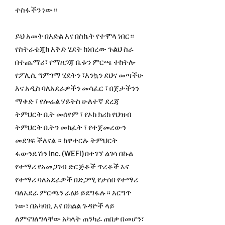
ተስፋችን ነው።
ይህ አመት በእድል እና በስኬት የተሞላ ነበር።
የስትራቴጂክ እቅድ ሂደት ከነበረው ጉልህ ስራ
በተጨማሪ፣ የማዘጋጃ ቤቱን ምርጫ ተከትሎ
የፖሊሲ ግምገማ ሂደትን ፣እንኳን ደህና መጣችሁ
እና አዲስ ባለአደራዎችን መሳፈር ፣ በጀታችንን
ማቀድ ፣ የሎሬል ሃይትስ ሁለተኛ ደረጃ
ትምህርት ቤት መሰየም ፣ የኦክ ክሪክ የህዝብ
ትምህርት ቤትን መክፈት ፣ የተጀመረውን
መደገፍ ችለናል ። ከዋተርሉ ትምህርት
ፋውንዴሽን Inc. (WEFI) በተገኘ ልገሳ በኩል
የተማሪ የአመጋገብ ድርጅቶች ጥረቶች እና
የተማሪ ባለአደራዎች በድጋሚ የታሰበ የተማሪ
ባለአደራ ምርጫን ራዕይ ይደግፋሉ። እርግጥ
ነው፣ በአካባቢ እና በክልል ጉዳዮች ላይ
ለምናገለግላቸው አካላት ጠንካራ ጠበቃ በመሆን፣