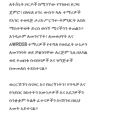
ለት/ቤት ቦርዶች ከሚገኘው የገንዘብ ድጋፍ
ጀምሮ፣ በክፍለ ሀገሩ ውስጥ ላሉ ተማሪዎች
የአገር ተወላጅ ታሪክ ሥርዓተ-ትምህርት እስከ
ማስተዋወቅ ድረስ ወሳኝ ሚናችንን ቀጠልን።
እንዲሁም ለመገናኘት፣ ለመወያየት እና
ለWRDSB ተማሪዎች የተሻለ የወደፊት ሁኔታን
ለመገንባት ወደ ቻልንባቸው ለረጅም ጊዜ በአካል
ወደ ተጠበቁ ስብሰባዎች እና ዝግጅቶች
በመመለስ ተደስተናል።
ወረርሽኙን ስናዞር እና የዘረኝነትን፣ የጥላቻ እና
የሳይበር ክስተትን እውነታዎች እና አደጋዎችን
ስንቋቋም ትልቅ ፈተናዎችን ስናሸንፍ በዚህ
አመት አይተናል።
ይህ ሁሉ ለምናገለግላቸው ተማሪዎች፣
ቤተሰቦች እና ሰራተኞች ያለንን ቁርጠኝነት