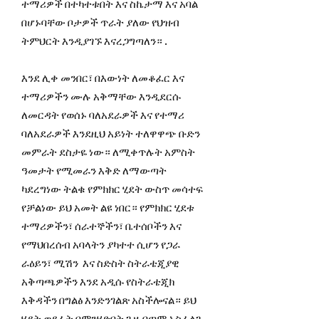
ተማሪዎች በተካተቱበት እና ስኬታማ እና አባል
በሆኑባቸው ቦታዎች ጥራት ያለው የህዝብ
ትምህርት እንዲያገኙ እናረጋግጣለን። .
እንደ ሊቀ መንበር፣ በእውነት ለመቆፈር እና
ተማሪዎችን ሙሉ አቅማቸው እንዲደርሱ
ለመርዳት የወሰኑ ባለአደራዎች እና የተማሪ
ባለአደራዎች እንደዚህ አይነት ተለዋዋጭ ቡድን
መምራት ደስታዬ ነው። ለሚቀጥሉት አምስት
ዓመታት የሚመራን እቅድ ለማውጣት
ካደረግነው ትልቁ የምክክር ሂደት ውስጥ መሳተፍ
የቻልነው ይህ አመት ልዩ ነበር። የምክክር ሂደቱ
ተማሪዎችን፣ ሰራተኞችን፣ ቤተሰቦችን እና
የማህበረሰብ አባላትን ያካተተ ሲሆን የጋራ
ራዕይን፣ ሚሽን እና ስድስት ስትራቴጂያዊ
አቅጣጫዎችን እንደ አዲሱ የስትራቴጂክ
እቅዳችን በግልፅ እንድንገልጽ አስችሎናል። ይህ
ሂደት ወደፊት በምንሄድበት ጊዜ በጣም አስፈላጊ