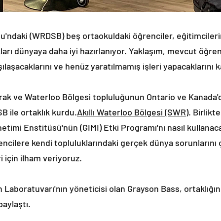
u'ndaki (WRDSB) beş ortaokuldaki öğrenciler, eğitimciler
rı dünyaya daha iyi hazırlanıyor. Yaklaşım, mevcut öğrenc
ılaşacaklarını ve henüz yaratılmamış işleri yapacaklarını k
ak ve Waterloo Bölgesi topluluğunun Ontario ve Kanada'd
 ile ortaklık kurdu.
Akıllı Waterloo Bölgesi (SWR)
. Birlik
etimi Enstitüsü'nün (GIMI) Etki Programı'nı nasıl kullanac
encilere kendi topluluklarındaki gerçek dünya sorunlarını 
için ilham veriyoruz.
Laboratuvarı'nın yöneticisi olan Grayson Bass, ortaklığı
paylaştı.