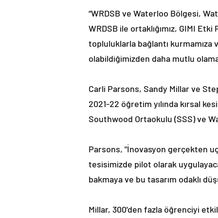
“WRDSB ve Waterloo Bölgesi, Waterl
WRDSB ile ortaklığımız, GIMI Etki 
topluluklarla bağlantı kurmamıza 
olabildiğimizden daha mutlu olamaz
Carli Parsons, Sandy Millar ve St
2021-22 öğretim yılında kırsal kes
Southwood Ortaokulu (SSS) ve Wat
Parsons, "İnovasyon gerçekten uç 
tesisimizde pilot olarak uygulayaca
bakmaya ve bu tasarım odaklı düş
Millar, 300'den fazla öğrenciyi etk