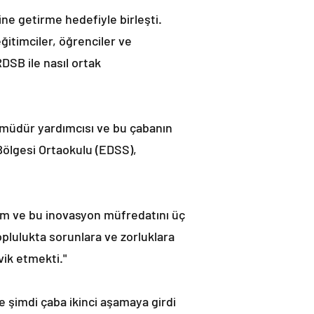
ne getirme hedefiyle birleşti.
ğitimciler, öğrenciler ve
DSB ile nasıl ortak
 müdür yardımcısı ve bu çabanın
 Bölgesi Ortaokulu (EDSS),
lım ve bu inovasyon müfredatını üç
toplulukta sorunlara ve zorluklara
ik etmekti."
ve şimdi çaba ikinci aşamaya girdi