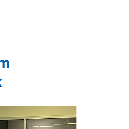
enci Vekil Mesajı
More
im
k