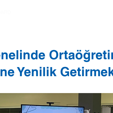
Yönetmenin Mesajı
Başkan Mesajı
Öğr
elinde Ortaöğret
ne Yenilik Getirme