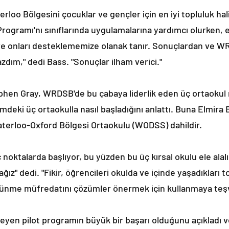
oo Bölgesini çocuklar ve gençler için en iyi topluluk hali
Programı'nı sınıflarında uygulamalarına yardımcı olurken, e
ve onları desteklememize olanak tanır. Sonuçlardan ve WR
dım," dedi Bass. "Sonuçlar ilham verici."
ephen Gray, WRDSB'de bu çabaya liderlik eden üç ortaokul
imdeki üç ortaokulla nasıl başladığını anlattı. Buna Elmira
erloo-Oxford Bölgesi Ortaokulu (WODSS) dahildir.
noktalarda başlıyor, bu yüzden bu üç kırsal okulu ele ala
ğız" dedi. "Fikir, öğrencileri okulda ve içinde yaşadıkları 
ünme müfredatını çözümler önermek için kullanmaya teşv
ileyen pilot programın büyük bir başarı olduğunu açıkladı 