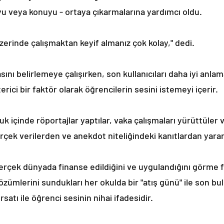
yu veya konuyu - ortaya çıkarmalarına yardımcı oldu.
zerinde çalışmaktan keyif almanız çok kolay," dedi.
ını belirlemeye çalışırken, son kullanıcıları daha iyi anla
sterici bir faktör olarak öğrencilerin sesini istemeyi içerir.
 içinde röportajlar yaptılar, vaka çalışmaları yürüttüler v
rçek verilerden ve anekdot niteliğindeki kanıtlardan yara
gerçek dünyada finanse edildiğini ve uygulandığını görme f
zümlerini sundukları her okulda bir "atış günü" ile son bul
satı ile öğrenci sesinin nihai ifadesidir.