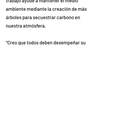
trabajo ayude a mantener el medio
ambiente mediante la creación de más
árboles para secuestrar carbono en
nuestra atmósfera.
“Creo que todos deben desempeñar su
papel en la lucha contra el cambio
climático”, dijo.
Meghan Reis es la directora de
Centennial PS y estuvo presente
durante la siembra. Para ella, es
emblemático del poder de la
colaboración comunitaria para apoyar
el aprendizaje de los estudiantes.