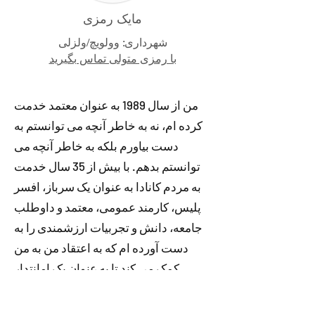
مایک رمزی
شهرداری: وولویچ/ولزلی
با رمزی متولی تماس بگیرید
من از سال 1989 به عنوان معتمد خدمت
کرده ام، نه به خاطر آنچه می توانستم به
دست بیاورم بلکه به خاطر آنچه می
توانستم بدهم. با بیش از 35 سال خدمت
به مردم کانادا به عنوان یک سرباز، افسر
پلیس، کارمند عمومی، معتمد و داوطلب
جامعه، دانش و تجربیات ارزشمندی را به
دست آورده ام که به اعتقاد من به من
کمک می کند تا به عنوان یک امانتدار
تصمیمات درستی بگیرم. داستان من غیر
معمول نیست. من در اوایل نوجوانی به