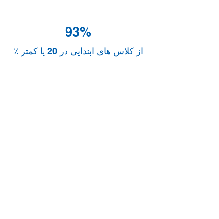
93%
٪ از کلاس های ابتدایی در 20 یا کمتر
18106
زبان اول زبان آموزش نیست*