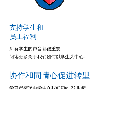
支持学生和
员工福利
所有学生的声音都很重要
阅读更多关于
我们如何以学生为中心
.
协作和同情心促进转型
学习者概况由学生在我们迈向 22 世纪
时在学习和生活中取得成功所需的技能
和属性组成。 Learner Profile 旨在确保
学生有能力在课堂上取得成功，并具备
在未来职业生涯中脱颖而出的技能，无
论他们选择何种途径。它是在与学生直
接协商后开发的，以确保它能满足他们