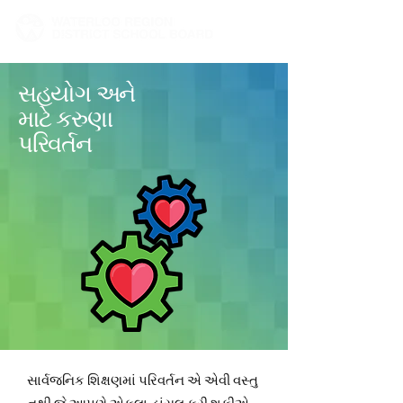
સહયોગ અને
માટે કરુણા
પરિવર્તન
સાર્વજનિક શિક્ષણમાં પરિવર્તન એ એવી વસ્તુ