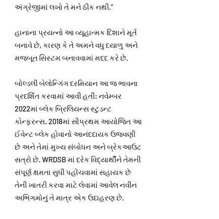
અંગ્રેજીમાં લખો તે મને ઠીક નથી.”
હાનાના પ્રયત્નો આ વ્યૂહાત્મક દિશાને મૂર્ત
બનાવે છે, કારણ કે તે અમને વધુ દયાળુ અને
મજબૂત સિસ્ટમ બનાવવામાં મદદ કરે છે.
બોલ્ડલી બેલોન્ગિંગ દરમિયાન આ જ ભાવના
પ્રદર્શિત કરવામાં આવી હતી: નવેમ્બર
2022માં બ્લેક બ્રિલિયન્સ સ્ટુડન્ટ
કોન્ફરન્સ. 2018માં સૌપ્રથમ આયોજિત આ
ઈવેન્ટ બ્લેક હોવાનો આનંદદાયક ઉજવણી
છે અને તેમાં મુખ્ય સંબોધન અને બ્રેકઆઉટ
સત્રો છે. WRDSB માં દરેક વિદ્યાર્થીને તેમની
સંપૂર્ણ ક્ષમતા સુધી પહોંચવામાં સહાયક છે
તેની ખાતરી કરવા માટે લેવામાં આવેલ નવીન
અભિગમોનું તે માત્ર એક ઉદાહરણ છે.