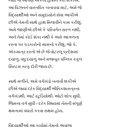
નથી જે આપણે એકલા હાંસલ કરી શકીએ.
આ વિઝનને વાસ્તવિક બનાવવા માટે, અમે જે
વિદ્યાર્થીઓ અને સમુદાયોને સેવા આપીએ
છીએ તેમની સાથે હાથ મિલાવીને કામ કરીશું.
અમે જાણીએ છીએ કે પરિવર્તન સરળ નથી,
અને તેમાં કોઈ શંકા નથી કે અમે આગળના
રસ્તા પર પડકારોનો સામનો કરીશું. જો કે,
એકમાત્ર રસ્તો એ છે જે વોટરલૂ પ્રદેશમાં
દયાળુ, વધુ દયાળુ અને મજબૂત પબ્લિક સ્કૂલ
સિસ્ટમ તરફ દોરી જાય છે.
સાથે મળીને, અમે વર્ગખંડો બનાવી શકીએ
છીએ જ્યાં દરેક વિદ્યાર્થી ભૌતિકશાસ્ત્રના
વર્ગખંડથી, આર્ટ સ્ટુડિયોથી, ઓટો શોપ સુધી,
જિમના વર્ગ સુધી - દરેક વિષયમાં તેમની સંપૂર્ણ
ક્ષમતામાં વધારો કરવા સક્ષમ હોય.
વિદ્યાર્થીઓ આ કાર્યમાં તેમનો અવાજ