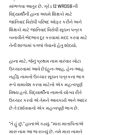
સાંભળવા આતુર છે. ગ્રેડ 12 WRDSB ની
વિદ્યાર્થીની હાના અધમે શિક્ષકો માટે
જાતિવાદ વિરોધી પરિષદ ઓફર કરીને અને
શિક્ષકો માટે જાતિવાદ વિરોધી સૂચન પત્રક
બનાવીને ભેદભાવ દૂર કરવામાં મદદ કરવા માટે
તેની શાળામાં પગલાં લેવાનો હેતુ શોધ્યો.
હાના માટે, જેનું પ્રથમ નામ વારંવાર ખોટા
ઉચ્ચારવામાં આવે છે (હુન-આહ, હેન-આહ
નહીં), નામનો ઉચ્ચાર સૂચન પત્રકના ભાગ
રૂપે સમાવેશ કરવા માટેનો એક મહત્વપૂર્ણ
વિષય હતો. વિદ્યાર્થીના નામનો યોગ્ય રીતે
ઉચ્ચાર કરવો એ તેમને આવકાર્ય અને આદર
છે તે દર્શાવવાનો એક મહત્વપૂર્ણ ભાગ છે.
"તે હું છું," હાનાએ કહ્યું. “મારા માતાપિતાએ
મારું નામ આ જ રાખ્યું છે. તમે મારા નામને