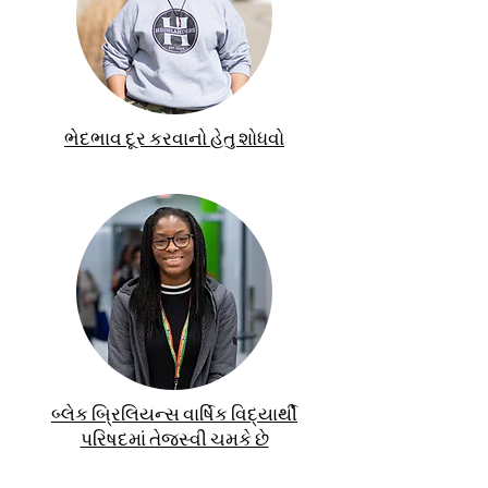
ભેદભાવ દૂર કરવાનો હેતુ શોધવો
બ્લેક બ્રિલિયન્સ વાર્ષિક વિદ્યાર્થી
પરિષદમાં તેજસ્વી ચમકે છે