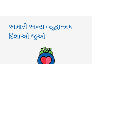
અમારી અન્ય વ્યૂહાત્મક
દિશાઓ જુઓ
વિદ્યાર્થી અને સ્ટાફની સુખાકારી માટે
સપોર્ટ
સમાન તકો અને પરિણામો