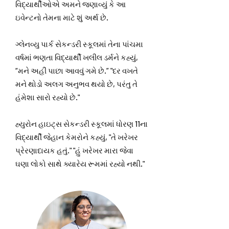
વિદ્યાર્થીઓએ અમને જણાવ્યું કે આ
ઇવેન્ટનો તેમના માટે શું અર્થ છે.
ગ્લેનવ્યુ પાર્ક સેકન્ડરી સ્કૂલમાં તેના પાંચમા
વર્ષમાં ભણતા વિદ્યાર્થી ખલીલ ડર્મને કહ્યું,
“મને અહીં પાછા આવવું ગમે છે.” "દર વખતે
મને થોડો અલગ અનુભવ થયો છે, પરંતુ તે
હંમેશા સારો રહ્યો છે."
હ્યુરોન હાઇટ્સ સેકન્ડરી સ્કૂલમાં ધોરણ 11ના
વિદ્યાર્થી જેહાન કેમરોને કહ્યું, "તે ખરેખર
પ્રેરણાદાયક હતું." "હું ખરેખર મારા જેવા
ઘણા લોકો સાથે ક્યારેય રૂમમાં રહ્યો નથી."