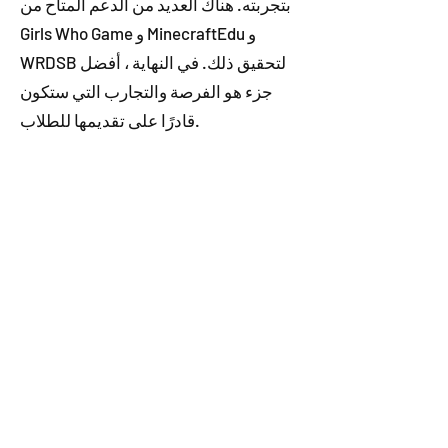
بتجربته. هناك العديد من الدعم المتاح من
Girls Who Game و MinecraftEdu و
WRDSB لتحقيق ذلك. في النهاية ، أفضل
جزء هو الفرصة والتجارب التي ستكون
قادرًا على تقديمها للطلاب.
"ستكون سحرية."
حول لعبة Girls Who
Girls Who Game هو برنامج لا منهجي تم
إنشاؤه بواسطة Dell Technologies مع
شركاء Microsoft و Intel. يوفر فرصة
للطلاب المحرومين في جميع أنحاء أمريكا
الشمالية للتعرف على العلوم والتكنولوجيا
والهندسة والرياضيات (STEM) من خلال