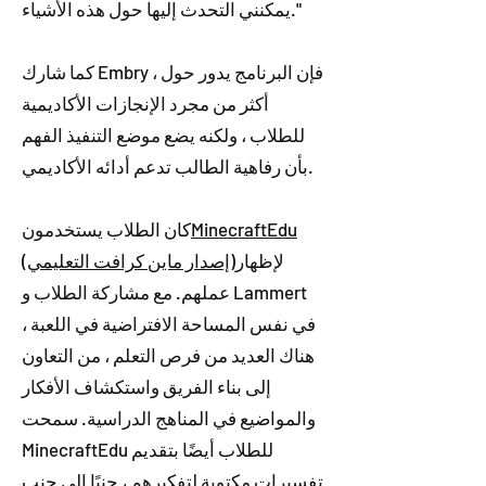
يمكنني التحدث إليها حول هذه الأشياء."
كما شارك Embry ، فإن البرنامج يدور حول
أكثر من مجرد الإنجازات الأكاديمية
للطلاب ، ولكنه يضع موضع التنفيذ الفهم
بأن رفاهية الطالب تدعم أدائه الأكاديمي.
MinecraftEdu
كان الطلاب يستخدمون
لإظهار
(إصدار ماين كرافت التعليمي)
عملهم. مع مشاركة الطلاب و Lammert
في نفس المساحة الافتراضية في اللعبة ،
هناك العديد من فرص التعلم ، من التعاون
إلى بناء الفريق واستكشاف الأفكار
والمواضيع في المناهج الدراسية. سمحت
MinecraftEdu للطلاب أيضًا بتقديم
تفسيرات مكتوبة لتفكيرهم ، جنبًا إلى جنب