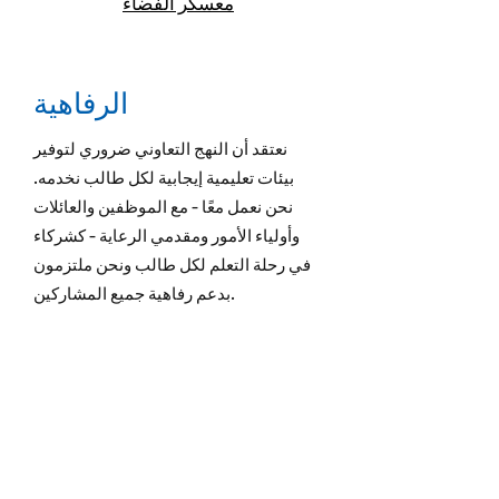
معسكر الفضاء
الرفاهية
نعتقد أن النهج التعاوني ضروري لتوفير
بيئات تعليمية إيجابية لكل طالب نخدمه.
نحن نعمل معًا - مع الموظفين والعائلات
وأولياء الأمور ومقدمي الرعاية - كشركاء
في رحلة التعلم لكل طالب ونحن ملتزمون
بدعم رفاهية جميع المشاركين.
يتم احتضان الطلاب بموقف من الرعاية
والدعم في WRDSB ، وبالتالي فهم يعكسون
هذه القيم نفسها على أقرانهم ومجتمعهم.
لقد رأينا هذا في مدرسة جروه العامة مع
الاستجابة الساحقة من الطلاب لإطلاق نادي
اللطف الجديد. ظهر ما يقرب من 200 طالب