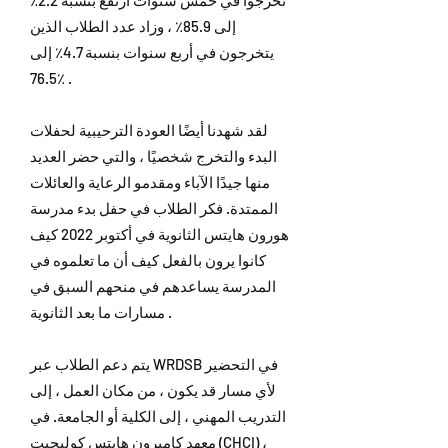
تخرجوا في خمس سنوات ارتفع بنسبة 2.2٪
إلى 85.9٪ ، وزاد عدد الطلاب الذين
يتخرجون في أربع سنوات بنسبة 4.7٪ إلى
76.5٪ .
لقد شهدنا أيضًا العودة الترحيبية لحفلات
البدء والتخرج شخصيًا ، والتي حضر العديد
منها جيدًا الآباء ومقدمو الرعاية والعائلات
الممتدة. فكر الطلاب في حفل بدء مدرسة
هورون هايتس الثانوية في أكتوبر 2022 كيف
كانوا يرون بالفعل كيف أن ما تعلموه في
المدرسة يساعدهم في منحهم السبق في
مسارات ما بعد الثانوية .
يتم دعم الطلاب عبر WRDSB في التحضير
لأي مسار قد يكون ، من مكان العمل ، إلى
التدريب المهني ، إلى الكلية أو الجامعة. في
معهد كاميرون هايتس كوليجيت (CHCI) ،