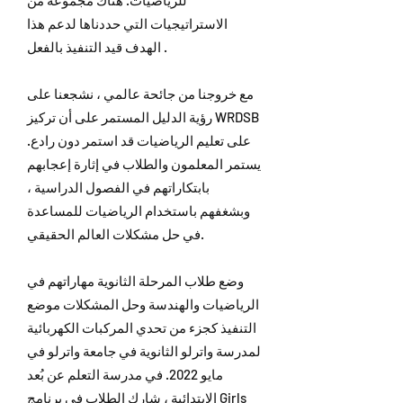
للرياضيات. هناك مجموعة من
الاستراتيجيات التي حددناها لدعم هذا
الهدف قيد التنفيذ بالفعل .
مع خروجنا من جائحة عالمي ، نشجعنا على
رؤية الدليل المستمر على أن تركيز WRDSB
على تعليم الرياضيات قد استمر دون رادع.
يستمر المعلمون والطلاب في إثارة إعجابهم
بابتكاراتهم في الفصول الدراسية ،
وبشغفهم باستخدام الرياضيات للمساعدة
في حل مشكلات العالم الحقيقي.
وضع طلاب المرحلة الثانوية مهاراتهم في
الرياضيات والهندسة وحل المشكلات موضع
التنفيذ كجزء من تحدي المركبات الكهربائية
لمدرسة واترلو الثانوية في جامعة واترلو في
مايو 2022. في مدرسة التعلم عن بُعد
الابتدائية ، شارك الطلاب في برنامج Girls