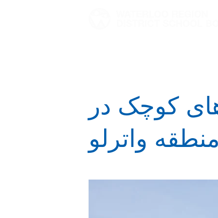
داستان های ما
صفحه اصلی
ای کوچک در
طقه واترلو