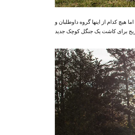
نبه سرد در اکتبر 2022 زمین را پوشانده بود، اما هیچ کدام از اینها گروه داوطلبان و