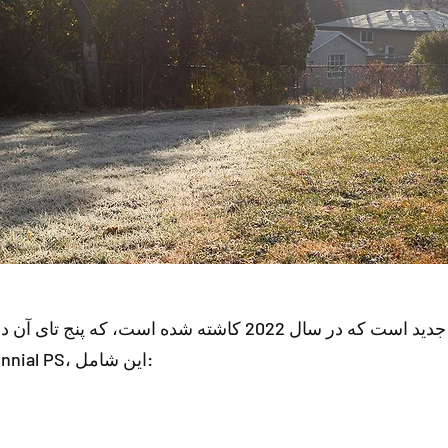
این تنها یکی از شش ریزجنگل جدید است که در سال 2022 کاش
(WRDSB) بوده است. علاوه بر Centennial PS، این شامل: