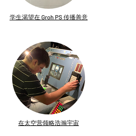
学生渴望在 Groh PS 传播善意
在太空营领略浩瀚宇宙