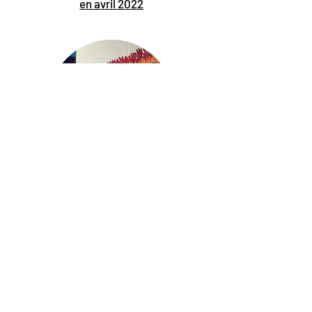
en avril 2022
Des étudiants désireux de se propager
Gentillesse chez Groh PS
Voir nos autres
orientations
stratégiques